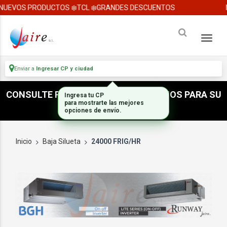
NUEVOS PRODUCTOS ❄️TCL ❄️GRANDES DESCUENTOS
Enviar a
Ingresar CP y ciudad
CONSULTE POR ACCESORIOS E INSUMOS PARA SU
Ingresa tu CP
para mostrarte las mejores
INSTALACION
opciones de envío.
Inicio
Baja Silueta
24000 FRIG/HR