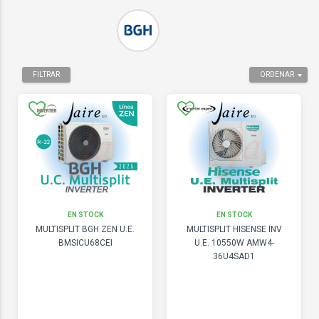
FILTRAR
ORDENAR
EN STOCK
EN STOCK
MULTISPLIT BGH ZEN U.E.
MULTISPLIT HISENSE INV
BMSICU68CEI
U.E. 10550W AMW4-
36U4SAD1