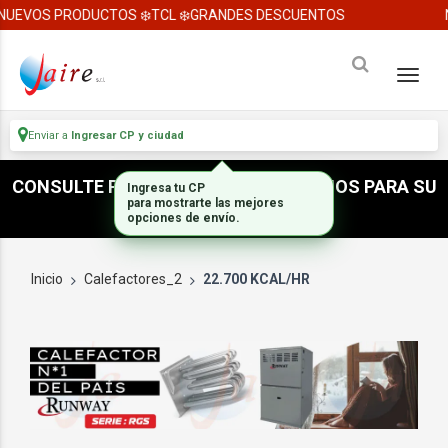
NUEVOS PRODUCTOS ❄️TCL ❄️GRANDES DESCUENTOS
Enviar a
Ingresar CP y ciudad
CONSULTE POR ACCESORIOS E INSUMOS PARA SU
Ingresa tu CP
para mostrarte las mejores
INSTALACION
opciones de envío.
Inicio
Calefactores_2
22.700 KCAL/HR