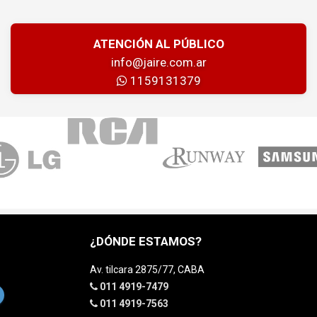
ATENCIÓN AL PÚBLICO
info@jaire.com.ar
1159131379
¿DÓNDE ESTAMOS?
Av. tilcara 2875/77, CABA
011 4919-7479
011 4919-7563