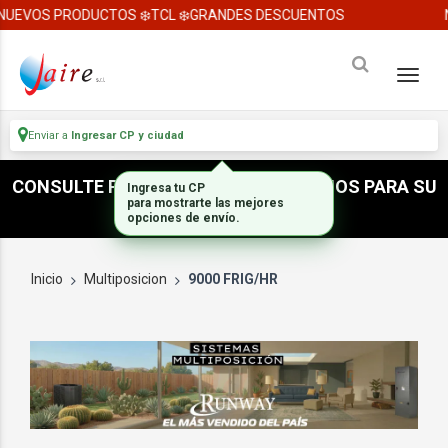
UEVOS PRODUCTOS ❄️TCL ❄️GRANDES DESCUENTOS
N
Enviar a
Ingresar CP y ciudad
CONSULTE POR ACCESORIOS E INSUMOS PARA SU
Ingresa tu CP
para mostrarte las mejores
INSTALACION
opciones de envío.
Inicio
Multiposicion
9000 FRIG/HR