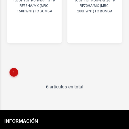
ROOF TOP RUNWAY 15 TR
ROOF TOP RUNWAY 20 TR
RF53HA/MX (MRC-
RF70HA/MX (MRC-
150HWN1) FC BOMBA
200HWN1) FC BOMBA
1
6 artículos en total
INFORMACIÓN