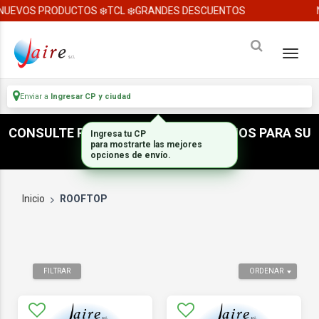
UEVOS PRODUCTOS ❄️TCL ❄️GRANDES DESCUENTOS
N
Enviar a
Ingresar CP y ciudad
CONSULTE POR ACCESORIOS E INSUMOS PARA SU
Ingresa tu CP
para mostrarte las mejores
INSTALACION
opciones de envío.
Inicio
ROOFTOP
FILTRAR
ORDENAR