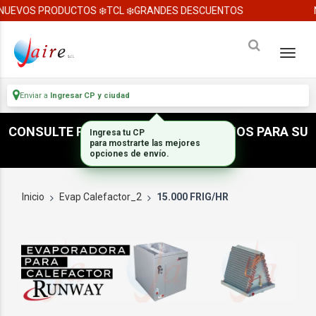
NUEVOS PRODUCTOS ❄️TCL ❄️GRANDES DESCUENTOS
Enviar a
Ingresar CP y ciudad
CONSULTE POR ACCESORIOS E INSUMOS PARA SU
Ingresa tu CP
para mostrarte las mejores
INSTALACION
opciones de envío.
Inicio
Evap Calefactor_2
15.000 FRIG/HR