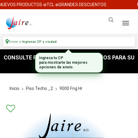
UEVOS PRODUCTOS ❄️TCL ❄️GRANDES DESCUENTOS
N
Enviar a
Ingresar CP y ciudad
CONSULTE POR ACCESORIOS E INSUMOS PARA SU
Ingresa tu CP
para mostrarte las mejores
INSTALACION
opciones de envío.
Inicio
Piso Techo _2
9000 Frig Hr