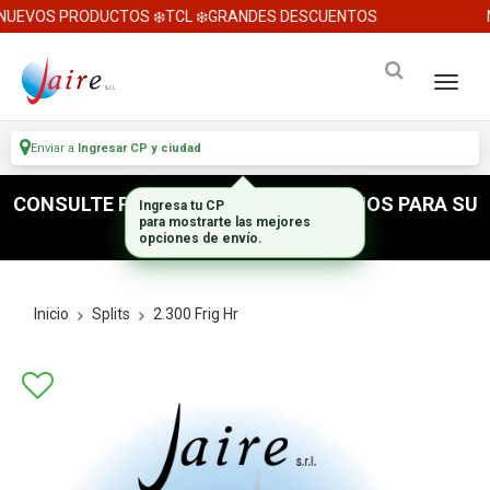
UEVOS PRODUCTOS ❄️TCL ❄️GRANDES DESCUENTOS
N
Enviar a
Ingresar CP y ciudad
CONSULTE POR ACCESORIOS E INSUMOS PARA SU
Ingresa tu CP
para mostrarte las mejores
INSTALACION
opciones de envío.
Inicio
Splits
2.300 Frig Hr