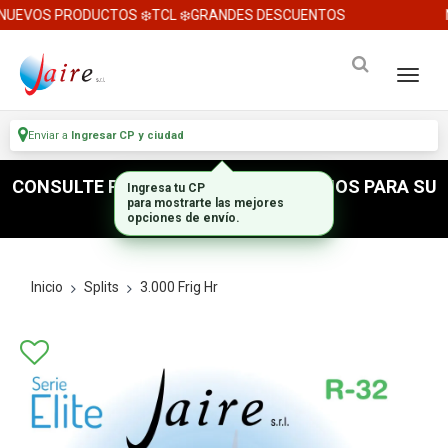
NUEVOS PRODUCTOS ❄️TCL ❄️GRANDES DESCUENTOS
Enviar a
Ingresar CP y ciudad
CONSULTE POR ACCESORIOS E INSUMOS PARA SU
Ingresa tu CP
para mostrarte las mejores
INSTALACION
opciones de envío.
Inicio
Splits
3.000 Frig Hr