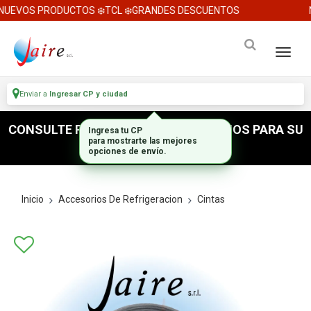
UEVOS PRODUCTOS ❄️TCL ❄️GRANDES DESCUENTOS
N
Enviar a
Ingresar CP y ciudad
CONSULTE POR ACCESORIOS E INSUMOS PARA SU
Ingresa tu CP
para mostrarte las mejores
INSTALACION
opciones de envío.
Inicio
Accesorios De Refrigeracion
Cintas