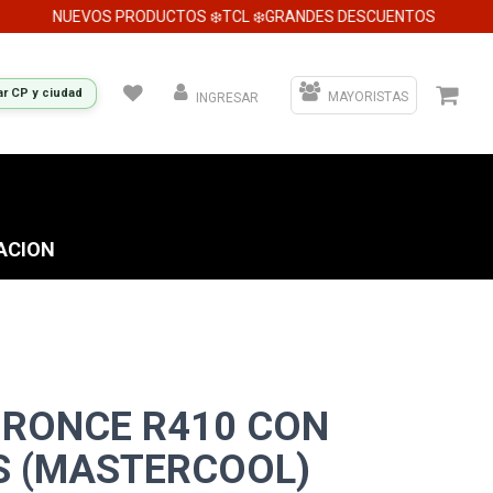
NUEVOS PRODUCTOS ❄️TCL ❄️GRANDES DESCUENTOS
ar CP y ciudad
MAYORISTAS
INGRESAR
ACION
BRONCE R410 CON
 (MASTERCOOL)