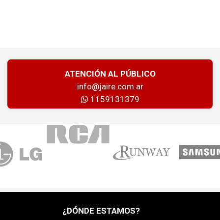
ATENCIÓN AL PÚBLICO
info@jaire.com.ar
1159131379
¿DÓNDE ESTAMOS?