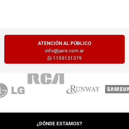
ATENCIÓN AL PÚBLICO
info@jaire.com.ar
1159131379
¿DÓNDE ESTAMOS?