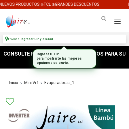
UEVOS PRODUCTOS ❄️TCL ❄️GRANDES DESCUENTOS
N
Enviar a
Ingresar CP y ciudad
CONSULTE POR ACCESORIOS E INSUMOS PARA SU
Ingresa tu CP
para mostrarte las mejores
INSTALACION
opciones de envío.
Inicio
Mini Vrf
Evaporadoras_1