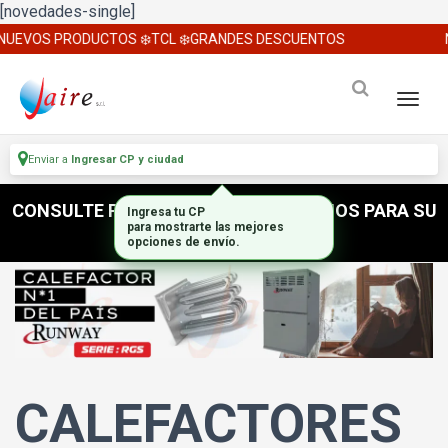
[novedades-single]
NUEVOS PRODUCTOS ❄️TCL ❄️GRANDES DESCUENTOS
Enviar a
Ingresar CP y ciudad
CONSULTE POR ACCESORIOS E INSUMOS PARA SU
Ingresa tu CP
para mostrarte las mejores
INSTALACION
opciones de envío.
CALEFACTORES