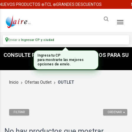
NUEVOS PRODUCTOS ❄️TCL ❄️GRANDES DESCUENTOS
Enviar a
Ingresar CP y ciudad
CONSULTE POR ACCESORIOS E INSUMOS PARA SU
Ingresa tu CP
para mostrarte las mejores
INSTALACION
opciones de envío.
Inicio
Ofertas Outlet
OUTLET
FILTRAR
ORDENAR
No hay productos que mostrar...